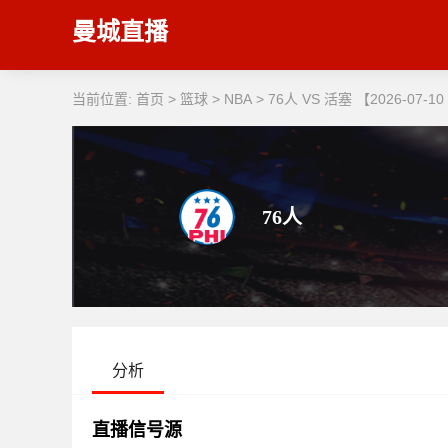
曼城直播
当前位置:
首页
>
篮球
>
NBA
>
76人 VS 活塞 【2026-07-10 
76人
分析
直播信号源