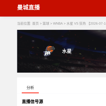
曼城直播
当前位置:
首页
>
篮球
>
WNBA
>
水星 VS 狂热 【2026-07-10
水星
分析
直播信号源