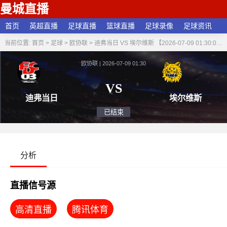
曼城直播
首页
英超直播
足球直播
篮球直播
足球录像
足球资讯
当前位置:
首页
>
足球
>
欧协联
>
迪弗当日 VS 埃尔维斯 【2026-07-09 01:30:00】
欧协联 | 2026-07-09 01:30
VS
迪弗当日
埃尔
已结束
分析
直播信号源
高清直播
腾讯体育