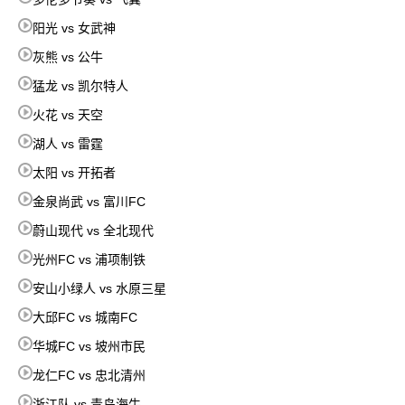
阳光 vs 女武神
灰熊 vs 公牛
猛龙 vs 凯尔特人
火花 vs 天空
湖人 vs 雷霆
太阳 vs 开拓者
金泉尚武 vs 富川FC
蔚山现代 vs 全北现代
光州FC vs 浦项制铁
安山小绿人 vs 水原三星
大邱FC vs 城南FC
华城FC vs 坡州市民
龙仁FC vs 忠北清州
浙江队 vs 青岛海牛