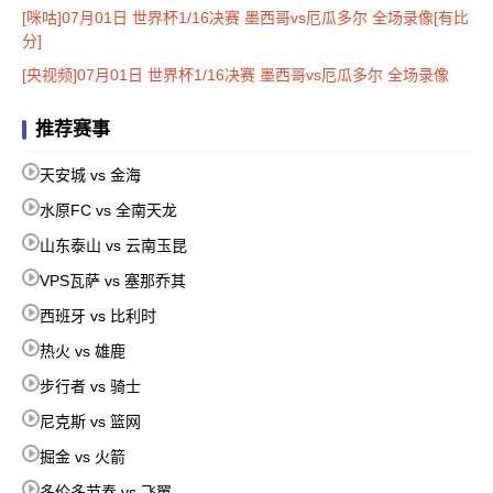
[咪咕]07月01日 世界杯1/16决赛 墨西哥vs厄瓜多尔 全场录像[有比
分]
[央视频]07月01日 世界杯1/16决赛 墨西哥vs厄瓜多尔 全场录像
推荐赛事
天安城 vs 金海
水原FC vs 全南天龙
山东泰山 vs 云南玉昆
VPS瓦萨 vs 塞那乔其
西班牙 vs 比利时
热火 vs 雄鹿
步行者 vs 骑士
尼克斯 vs 篮网
掘金 vs 火箭
多伦多节奏 vs 飞翼